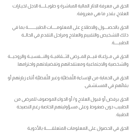
الحق في معرفة الاثار المالية المباشرة و طويــلــــة الاجل لخيـارات
العلاج, بقدر ما هي معروفة.
الحق بالحصــــول والاطلاع على المعلومـــــات الطبيـــــــــة بما في
ذلك التشخيص والتقييم والعلاج ومراحل التقدم في الحالــة
الطبيـــــة.
الحق في مــراعـاة قيـــم المــرضى الثـــقافيــة والنـــفسيــة والروحيـــة
والشخصية والاجتماعية ومعتقداتهم وتفضيلاتهم واحترامها.
الحق في الحماية من الإساءة اللّفظيّة وغير اللّفظيّة أثناء زيارتهم أو
بقائهم في المستشفى.
الحق برفض أو قبول العلاج و/ أو الدواء الموصوف للمرضى من
الطبيب دون ضغوط وعلى مسؤوليتهم الخاصة رغم النصيحة
الطبية.
الحق في الحصول على المعلومات المتعلقــــــة بالأدويـة