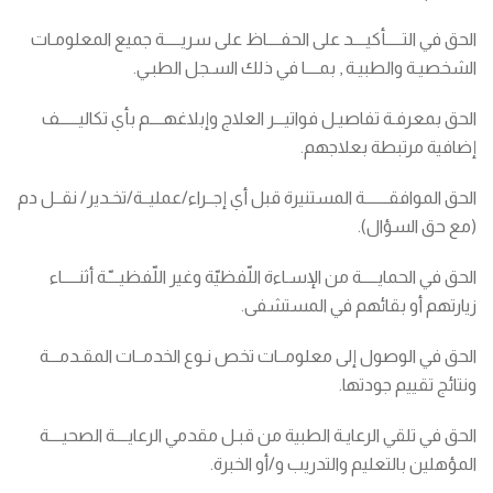
الحق في التـــــأكيــــد على الحفــــاظ على سريـــــة جميع المعلومـات
الشخصيـة والطبيـة , بمــــا في ذلك السـجل الطبـي.
الحق بمعرفـة تفاصيـل فواتيـــر العلاج وإبلاغهــــم بأي تكاليــــــف
إضافية مرتبطة بعلاجهم.
الحق الموافقـــــــة المستنيرة قبل أي إجــراء/عمليــة/تخـدير/ نقــل دم
(مع حق السؤال).
الحق في الحمايـــــة من الإسـاءة اللّفظيّة وغير اللّفظيـــّـة أثنـــــاء
زيارتهم أو بقائهم في المستشفى.
الحق في الوصول إلى معلومــات تخص نـوع الخدمــات المقـدمـــة
ونتائج تقييم جودتها.
الحق في تلقي الرعايـة الطبية من قبـل مقدمي الرعايــــة الصحيــــة
المؤهلين بالتعليم والتدريب و/أو الخبرة.