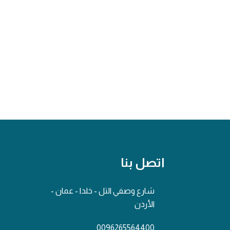
اتصل بنا
شارع وصفي التل - خلدا - عمان -
الأردن
0096265564400