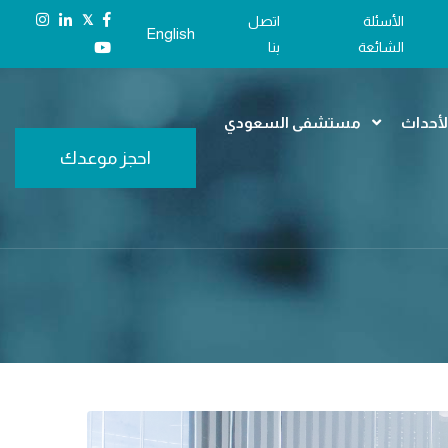
𝕏
الأسئلة
اتصل
English
الشائعة
بنا
الأحداث
مستشفى السعودي
احجز موعدك