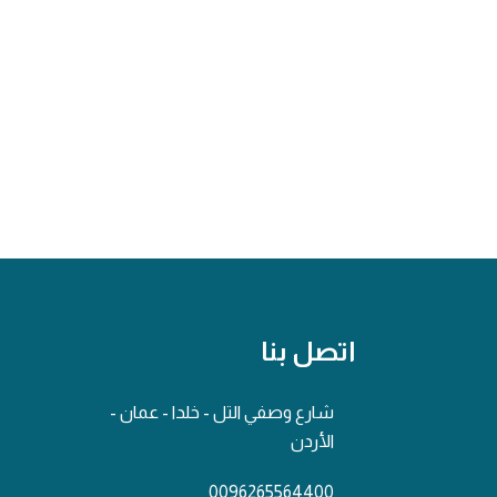
اتصل بنا
شارع وصفي التل - خلدا - عمان -
الأردن
0096265564400