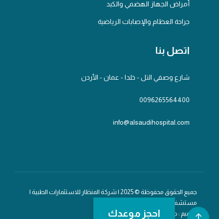
أمراض الجهاز الهضمي والكبد
جراحة العظام والإصابات الرياضية
اتصل بنا
شارع وصفي التل - خلدا - عمان - الأردن
0096265564400
info@alsaudihospital.com
جميع الحقوق محفوظة © 2025 | شركة المنظار للاستثمارات الطبية |
مستشفى السعودي
احجز موعدك
تصميم : جلف تك