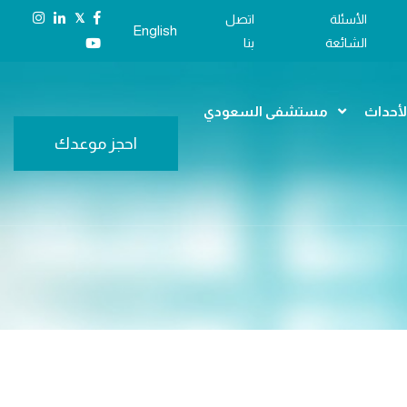
𝕏
الأسئلة
اتصل
English
الشائعة
بنا
الأحداث
مستشفى السعودي
احجز موعدك