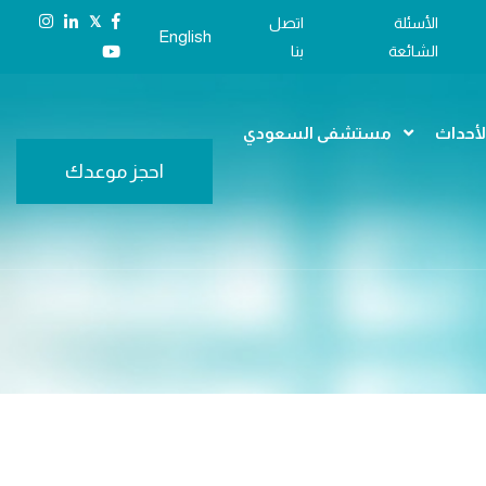
𝕏
الأسئلة
اتصل
English
الشائعة
بنا
الأحداث
مستشفى السعودي
احجز موعدك